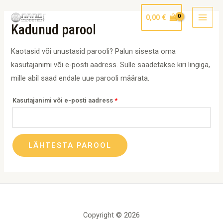
Skip
Nõutud
MAI
0,00
€
to
MEN
Kadunud parool
content
Kaotasid või unustasid parooli? Palun sisesta oma
kasutajanimi või e-posti aadress. Sulle saadetakse kiri lingiga,
mille abil saad endale uue parooli määrata.
Kasutajanimi või e-posti aadress
*
LÄHTESTA PAROOL
Copyright © 2026