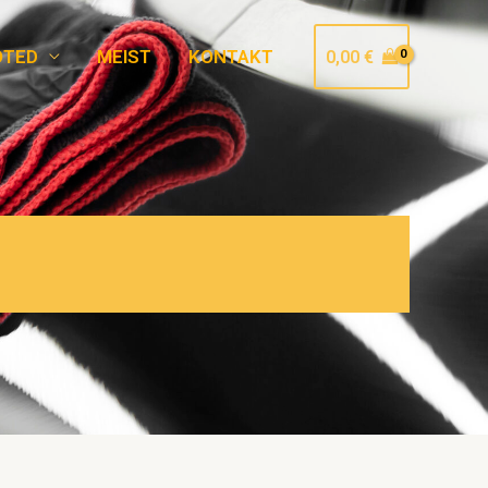
OTED
MEIST
KONTAKT
0,00
€