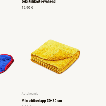
tekstiilikaitsevahend
19,90
€
Autokeemia
Mikrofiiberlapp 30×30 cm