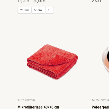
13,90
€
–
30,00
€
2,50
€
200ml
500ml
1L
Autokeemia
Autokeemia
Mikrofiiberlapp 40×40 cm
Poleerpad