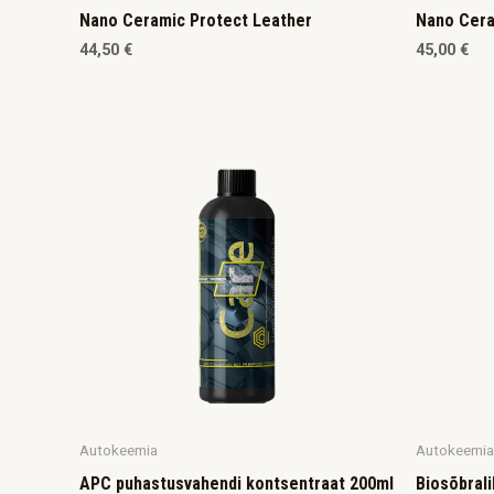
Nano Ceramic Protect Leather
Nano Cera
44,50
€
45,00
€
Autokeemia
Autokeemia
APC puhastusvahendi kontsentraat 200ml
Biosõbral