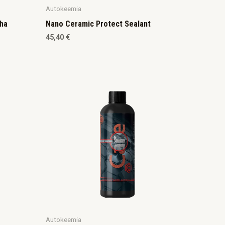
Autokeemia
aha
Nano Ceramic Protect Sealant
45,40
€
Autokeemia