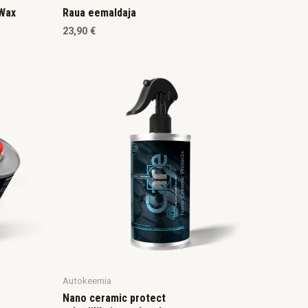
 Wax
Raua eemaldaja
23,90
€
Autokeemia
Nano ceramic protect