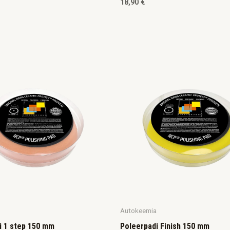
18,90
€
Autokeemia
i 1 step 150 mm
Poleerpadi Finish 150 mm