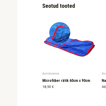
Seotud tooted
Autokeemia
Au
Microfiiber rätik 60cm x 90cm
Na
18,90
€
44