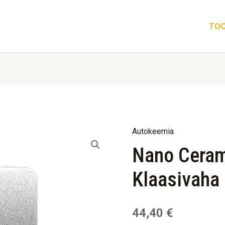
TO
Autokeemia
Nano
Nano Ceram
Ceramic
Protect
Klaasivaha
Klaasivaha
kogus
44,40
€