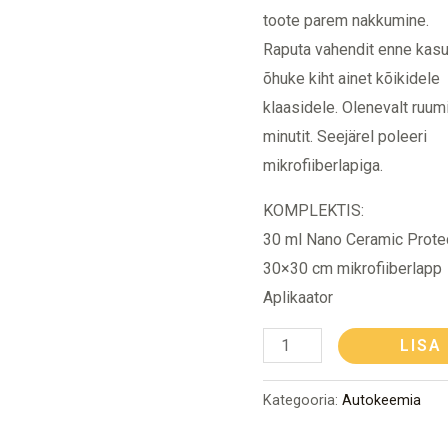
toote parem nakkumine.
Raputa vahendit enne kasut
õhuke kiht ainet kõikidele
klaasidele. Olenevalt ruum
minutit. Seejärel poleeri
mikrofiiberlapiga.
KOMPLEKTIS:
30 ml Nano Ceramic Protec
30×30 cm mikrofiiberlapp
Aplikaator
LISA
Kategooria:
Autokeemia