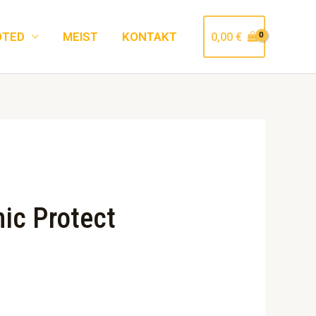
OTED
MEIST
KONTAKT
0,00
€
ic Protect