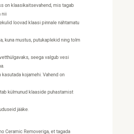
s on klaasikaitsevahend, mis tagab
 nii
ekulid loovad klaasi pinnale nähtamatu
, kuna mustus, putukaplekid ning tolm
 vetthülgavaks, seega valgub vesi
ha.
m kasutada kojamehi. Vahend on
ustab külmunud klaaside puhastamist
 uduseid jääke.
no Ceramic Removeriga, et tagada