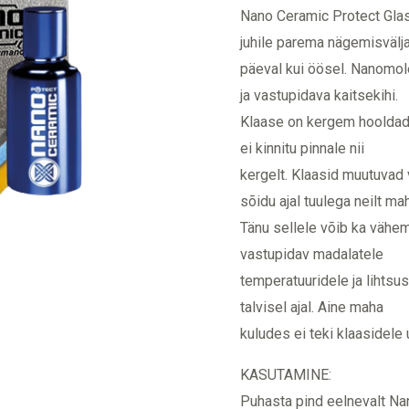
Nano Ceramic Protect Glas
juhile parema nägemisvälja
päeval kui öösel. Nanomol
ja vastupidava kaitsekihi.
Klaase on kergem hooldada
ei kinnitu pinnale nii
kergelt. Klaasid muutuvad
sõidu ajal tuulega neilt ma
Tänu sellele võib ka vähe
vastupidav madalatele
temperatuuridele ja lihts
talvisel ajal. Aine maha
kuludes ei teki klaasidele
KASUTAMINE:
Puhasta pind eelnevalt Na